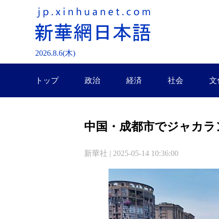
2026.
8
.
6
(木)
トップ
政治
経済
社会
文
中国・成都市でジャカラ
新華社 | 2025-05-14 10:36:00