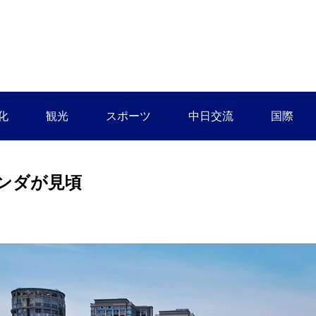
化
観光
スポーツ
中日交流
国際
ンダが見頃