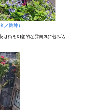
者／劉坤）
花は街を幻想的な雰囲気に包み込