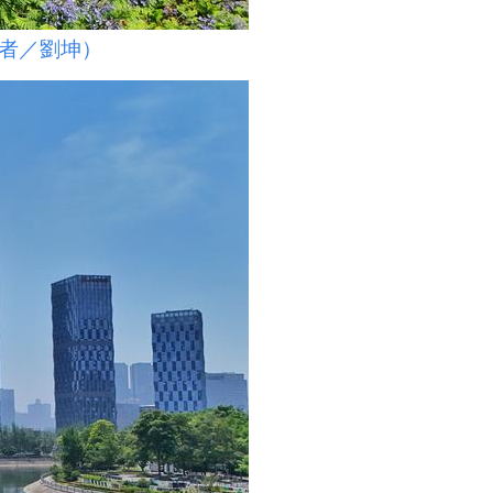
者／劉坤）