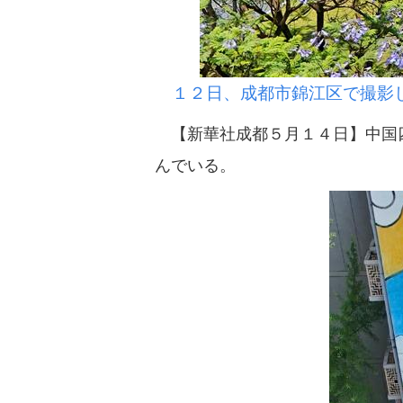
１２日、成都市錦江区で撮影し
【新華社成都５月１４日】中国四
んでいる。