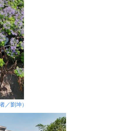
者／劉坤）