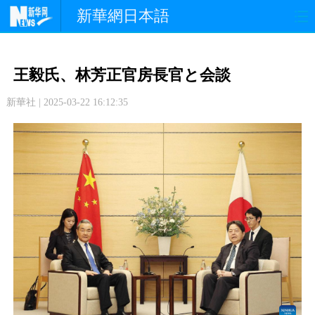
新華網日本語
政 治
経 済
社 会
王毅氏、林芳正官房長官と会談
文 化
観 光
スポーツ
新華社 | 2025-03-22 16:12:35
中日交流
国 際
特 集
写 真