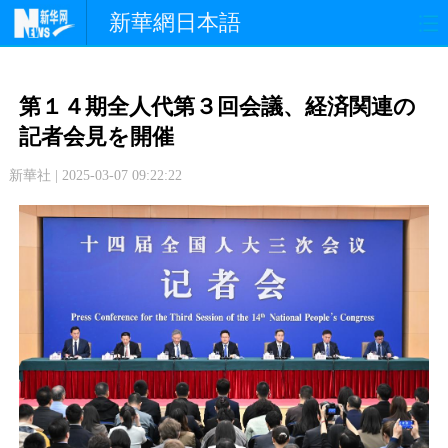
新華網日本語
政 治
経 済
社 会
第１４期全人代第３回会議、経済関連の
文 化
観 光
スポーツ
記者会見を開催
新華社 | 2025-03-07 09:22:22
中日交流
国 際
特 集
写 真