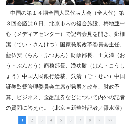
中国の第１４期全国人民代表大会（全人代）第
３回会議は６日、北京市内の複合施設、梅地亜中
心（メディアセンター）で記者会見を開き、鄭柵
潔（てい・さんけつ）国家発展改革委員会主任、
藍仏安（らん・ふつあん）財政部長、王文濤（お
う・ぶんとう）商務部長、潘功勝（はん・こうし
ょう）中国人民銀行総裁、呉清（ご・せい）中国
証券監督管理委員会主席が発展と改革、財政予
算、ビジネス、金融証券などについて内外の記者
の質問に答えた。（北京＝新華社記者／胥氷潔）
1
2
3
4
5
6
7
8
>
>>|