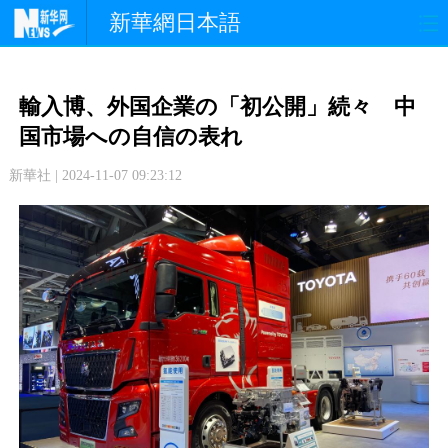
新華網日本語
政 治
経 済
社 会
輸入博、外国企業の「初公開」続々 中
文 化
観 光
スポーツ
国市場への自信の表れ
新華社 | 2024-11-07 09:23:12
中日交流
国 際
特 集
写 真