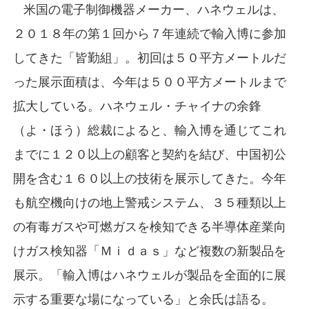
米国の電子制御機器メーカー、ハネウェルは、
２０１８年の第１回から７年連続で輸入博に参加
してきた「皆勤組」。初回は５０平方メートルだ
った展示面積は、今年は５００平方メートルまで
拡大している。ハネウェル・チャイナの余鋒
（よ・ほう）総裁によると、輸入博を通じてこれ
までに１２０以上の顧客と契約を結び、中国初公
開を含む１６０以上の技術を展示してきた。今年
も航空機向けの地上警戒システム、３５種類以上
の有毒ガスや可燃ガスを検知できる半導体産業向
けガス検知器「Ｍｉｄａｓ」など複数の新製品を
展示。「輸入博はハネウェルが製品を全面的に展
示する重要な場になっている」と余氏は語る。