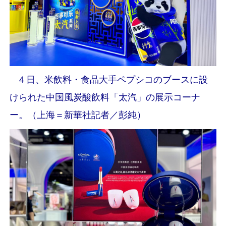
４日、米飲料・食品大手ペプシコのブースに設
けられた中国風炭酸飲料「太汽」の展示コーナ
ー。（上海＝新華社記者／彭純）