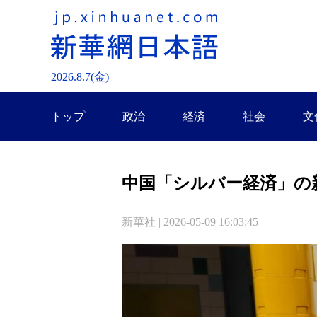
2026.
8
.
7
(金)
トップ
政治
経済
社会
文
中国「シルバー経済」の
新華社 | 2026-05-09 16:03:45