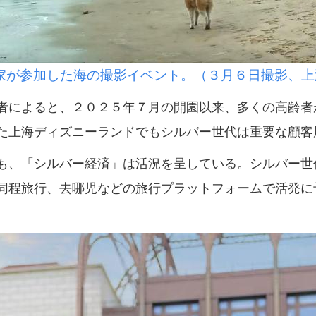
家が参加した海の撮影イベント。（３月６日撮影、上
によると、２０２５年７月の開園以来、多くの高齢者
た上海ディズニーランドでもシルバー世代は重要な顧客
、「シルバー経済」は活況を呈している。シルバー世
同程旅行、去哪児などの旅行プラットフォームで活発に