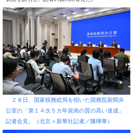
２８日、国家税務総局を招いた国務院新聞弁
公室の「第１４次５カ年規画の質の高い達成」
記者会見。（北京＝新華社記者／陳曄華）