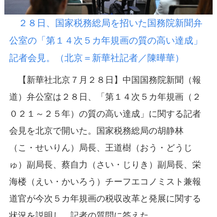
２８日、国家税務総局を招いた国務院新聞弁
公室の「第１４次５カ年規画の質の高い達成」
記者会見。（北京＝新華社記者／陳曄華）
【新華社北京７月２８日】中国国務院新聞（報
道）弁公室は２８日、「第１４次５カ年規画（２
０２１～２５年）の質の高い達成」に関する記者
会見を北京で開いた。国家税務総局の胡静林
（こ・せいりん）局長、王道樹（おう・どうじ
ゅ）副局長、蔡自力（さい・じりき）副局長、栄
海楼（えい・かいろう）チーフエコノミスト兼報
道官が今次５カ年規画の税収改革と発展に関する
状況を説明し、記者の質問に答えた。