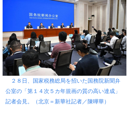
２８日、国家税務総局を招いた国務院新聞弁
公室の「第１４次５カ年規画の質の高い達成」
記者会見。（北京＝新華社記者／陳曄華）