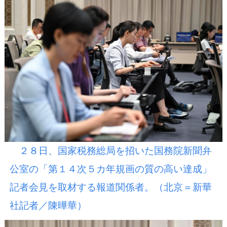
２８日、国家税務総局を招いた国務院新聞弁
公室の「第１４次５カ年規画の質の高い達成」
記者会見を取材する報道関係者。（北京＝新華
社記者／陳曄華）