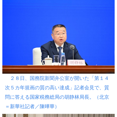
２８日、国務院新聞弁公室が開いた「第１４
次５カ年規画の質の高い達成」記者会見で、質
問に答える国家税務総局の胡静林局長。（北京
＝新華社記者／陳曄華）