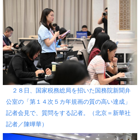
２８日、国家税務総局を招いた国務院新聞弁
公室の「第１４次５カ年規画の質の高い達成」
記者会見で、質問をする記者。（北京＝新華社
記者／陳曄華）