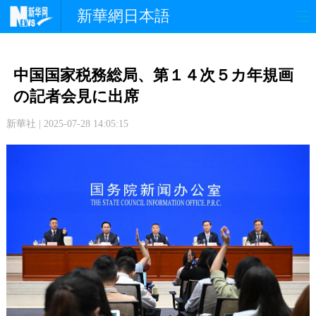
新華網日本語
政 治
経 済
社 会
中国国家税務総局、第１４次５カ年規画
文 化
観 光
スポーツ
の記者会見に出席
新華社 | 2025-07-28 14:05:15
中日交流
国 際
特 集
写 真